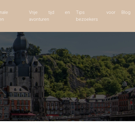
nale
Vrije tijd en
Tips voor
Blog
en
avonturen
bezoekers