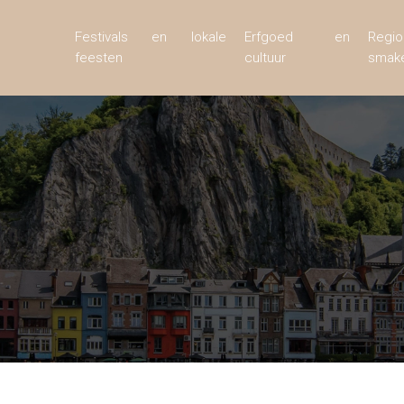
Festivals en lokale
Erfgoed en
Regio
feesten
cultuur
smak